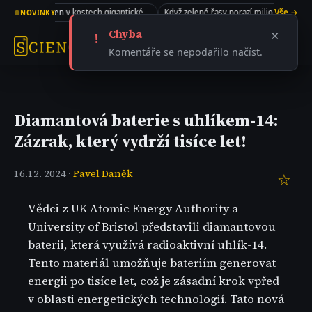
Meteorit propadl střechou v New Jersey a skrýval v sobě recept na život
Kolagen v kostech gigantického sauropoda
Když zelené řasy porazí miliony dolarů
Vše →
●
NOVINKY
Chyba
×
!
Komentáře se nepodařilo načíst.
Diamantová baterie s uhlíkem-14:
Zázrak, který vydrží tisíce let!
16.12. 2024 ·
Pavel Daněk
☆
Vědci z UK Atomic Energy Authority a
University of Bristol představili diamantovou
baterii, která využívá radioaktivní uhlík-14.
Tento materiál umožňuje bateriím generovat
energii po tisíce let, což je zásadní krok vpřed
v oblasti energetických technologií. Tato nová