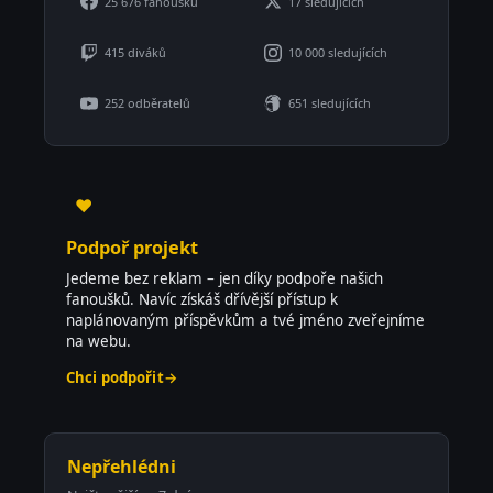
25 676 fanoušků
17 sledujících
415 diváků
10 000 sledujících
252 odběratelů
651 sledujících
♥
Podpoř projekt
Jedeme bez reklam – jen díky podpoře našich
fanoušků. Navíc získáš dřívější přístup k
naplánovaným příspěvkům a tvé jméno zveřejníme
na webu.
Chci podpořit
→
Nepřehlédni