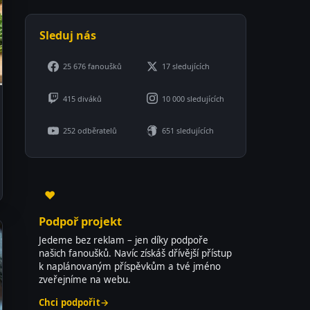
Sleduj nás
25 676 fanoušků
17 sledujících
415 diváků
10 000 sledujících
252 odběratelů
651 sledujících
♥
Podpoř projekt
Jedeme bez reklam – jen díky podpoře
našich fanoušků. Navíc získáš dřívější přístup
k naplánovaným příspěvkům a tvé jméno
zveřejníme na webu.
Chci podpořit
→