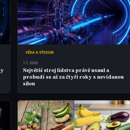
VĚDA A VÝZKUM
1.7. 2026
ly
Největší stroj lidstva právě usnul a
probudí se až za čtyři roky s nevídanou
silou