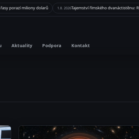
Tajemství římského dvanáctistěnu: Rituální artefakt, nebo ničivá munice?
31.7. 2026
ČLÁNEK
u
Aktuality
Podpora
Kontakt