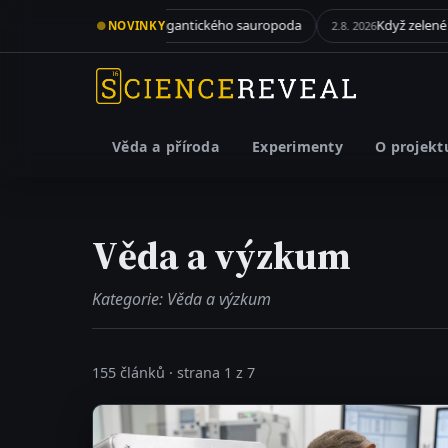
ho sauropoda
Když zelené řasy porazí miliony dolarů
●
NOVINKY
2.8. 2026
1.8. 2026
Věda a příroda
Experimenty
O projekt
Věda a výzkum
Kategorie: Věda a výzkum
155 článků · strana 1 z 7