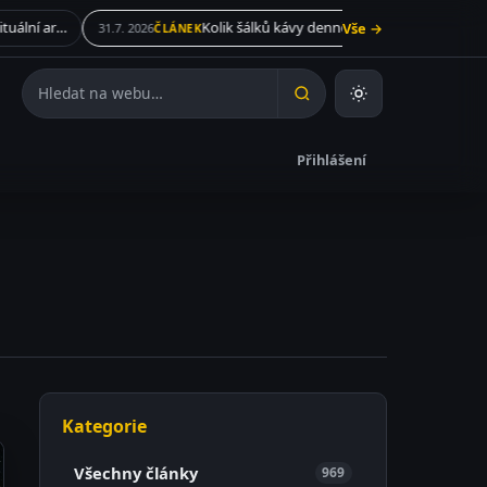
Kolik šálků kávy denně je podle kardiologů skutečně bezpečných?
Vše →
31.7. 2026
Hledat na webu
Přihlášení
Kategorie
Všechny články
969