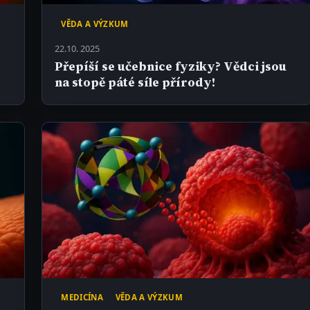
VĚDA A VÝZKUM
22.10. 2025
,
Přepíší se učebnice fyziky? Vědci jsou
na stopě páté síle přírody!
MEDICÍNA
VĚDA A VÝZKUM