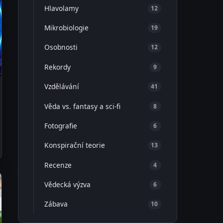
Hlavolamy
12
Mikrobiologie
19
Osobnosti
12
Rekordy
9
Vzdělávání
41
Věda vs. fantasy a sci-fi
8
Fotografie
6
Konspirační teorie
13
Recenze
4
Vědecká výzva
6
Zábava
10