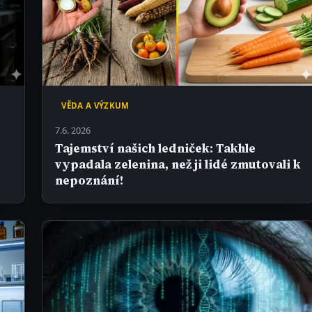
VĚDA A VÝZKUM
7.6. 2026
í
Tajemství našich ledniček: Takhle
vypadala zelenina, než ji lidé zmutovali k
nepoznání!