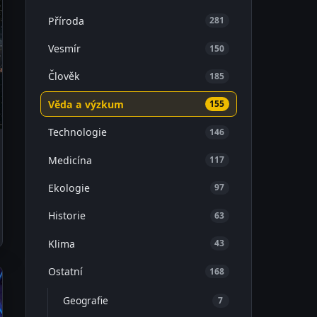
Příroda
281
Vesmír
150
Člověk
185
Věda a výzkum
155
Technologie
146
Medicína
117
Ekologie
97
Historie
63
Klima
43
Ostatní
168
Geografie
7