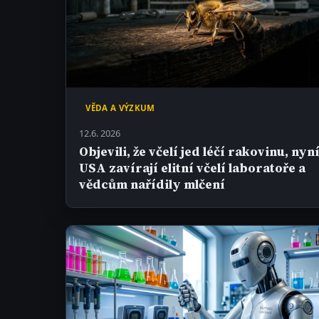
VĚDA A VÝZKUM
12.6. 2026
Objevili, že včelí jed léčí rakovinu, nyn
USA zavírají elitní včelí laboratoře a
vědcům nařídily mlčení