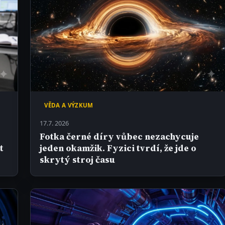
VĚDA A VÝZKUM
17.7. 2026
Fotka černé díry vůbec nezachycuje
t
jeden okamžik. Fyzici tvrdí, že jde o
skrytý stroj času