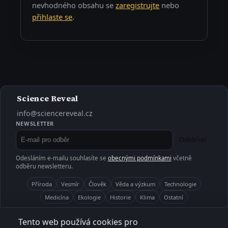
nevhodného obsahu se
zaregistrujte
nebo
přihlaste se
.
Science Reveal
info@sciencereveal.cz
NEWSLETTER
Odebírat
Odesláním e-mailu souhlasíte se
obecnými podmínkami
včetně
odběru newsletteru.
Příroda
Vesmír
Člověk
Věda a výzkum
Technologie
Medicína
Ekologie
Historie
Klima
Ostatní
O projektu
Kontakt
Články
Aktuality
RSS
Tento web používá cookies pro