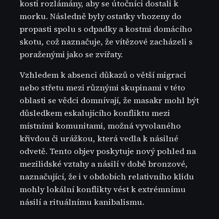
kosti rozlámány, aby se útočníci dostali k
morku. Následně byly ostatky vhozeny do
propasti spolu s odpadky a kostmi domácího
skotu, což naznačuje, že vítězové zacházeli s
poraženými jako se zvířaty.
Vzhledem k absenci důkazů o větší migraci
nebo střetu mezi různými skupinami v této
oblasti se vědci domnívají, že masakr mohl být
důsledkem eskalujícího konfliktu mezi
místními komunitami, možná vyvolaného
křivdou či urážkou, která vedla k násilné
odvetě. Tento objev poskytuje nový pohled na
mezilidské vztahy a násilí v době bronzové,
naznačující, že i v obdobích relativního klidu
mohly lokální konflikty vést k extrémnímu
násilí a rituálnímu kanibalismu.