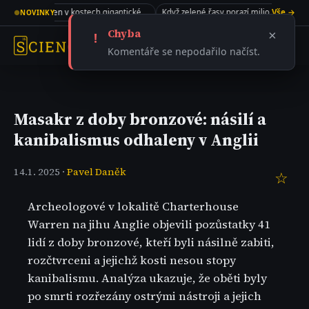
Meteorit propadl střechou v New Jersey a skrýval v sobě recept na život
Kolagen v kostech gigantického sauropoda
Když zelené řasy porazí miliony dolarů
Vše →
●
NOVINKY
Chyba
×
!
Komentáře se nepodařilo načíst.
Masakr z doby bronzové: násilí a
kanibalismus odhaleny v Anglii
14.1. 2025 ·
Pavel Daněk
☆
Archeologové v lokalitě Charterhouse
Warren na jihu Anglie objevili pozůstatky 41
lidí z doby bronzové, kteří byli násilně zabiti,
rozčtvrceni a jejichž kosti nesou stopy
kanibalismu. Analýza ukazuje, že oběti byly
po smrti rozřezány ostrými nástroji a jejich