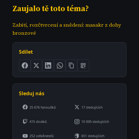
Zaujalo tě toto téma?
Zabití, rozčtvrcení a snědení: masakr z doby
bronzové
Sdílet
Sleduj nás
25 676 fanoušků
17 sledujících
415 diváků
10 000 sledujících
252 odběratelů
651 sledujících