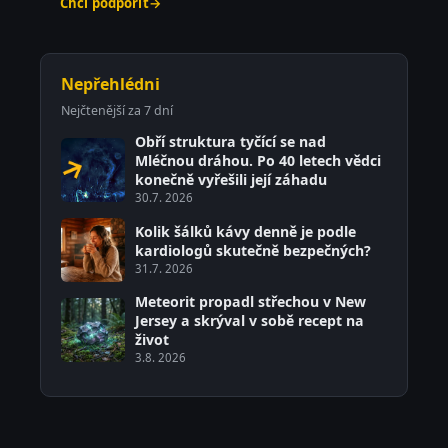
Chci podpořit
→
Nepřehlédni
Nejčtenější za 7 dní
Obří struktura tyčící se nad
Mléčnou dráhou. Po 40 letech vědci
konečně vyřešili její záhadu
30.7. 2026
Kolik šálků kávy denně je podle
kardiologů skutečně bezpečných?
31.7. 2026
Meteorit propadl střechou v New
Jersey a skrýval v sobě recept na
život
3.8. 2026