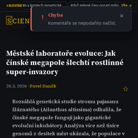
New Jersey a skrýval v sobě recept na život
Kolagen v kostech gigantického sauropoda
Když zelené řasy porazí miliony dolarů
Vše →
●
NOVINKY
Chyba
×
!
Komentáře se nepodařilo načíst.
Městské laboratoře evoluce: Jak
čínské megapole šlechtí rostlinné
super-invazory
20.3. 2026 ·
Pavel Daněk
☆
Rozsáhlá genetická studie stromu pajasanu
žláznatého (Ailanthus altissima) odhalila, že
čínské megapole fungují jako gigantické
evoluční inkubátory. Analýza více než tisíce
genomů z desítek měst ukázala, že populace v