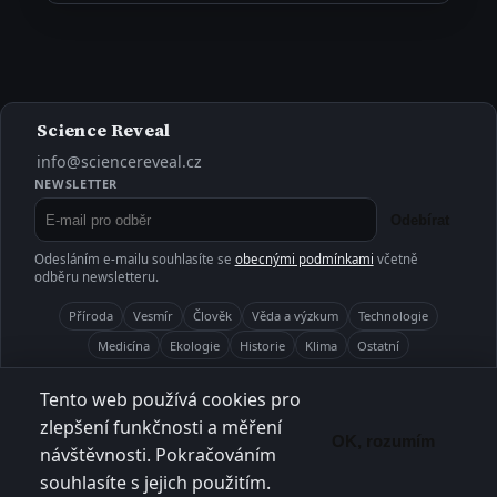
Science Reveal
info@sciencereveal.cz
NEWSLETTER
Odebírat
Odesláním e-mailu souhlasíte se
obecnými podmínkami
včetně
odběru newsletteru.
Příroda
Vesmír
Člověk
Věda a výzkum
Technologie
Medicína
Ekologie
Historie
Klima
Ostatní
O projektu
Kontakt
Články
Aktuality
RSS
Tento web používá cookies pro
Obecné podmínky
Ochrana soukromí
zlepšení funkčnosti a měření
OK, rozumím
návštěvnosti. Pokračováním
© 2026 ScienceReveal.cz
souhlasíte s jejich použitím.