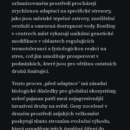
urbanizovaném prostředí procházejí
zrychlenou adaptací na specifické stresory,
jako jsou městské tepelné ostrovy, znečištění
ovzduší a omezená dostupnost vody. Rostliny
v centrech měst vykazují unikátní genetické
modifikace v oblastech regulujících
termotoleranci a fyziologickou reakci na
stres, což jim umožňuje prosperovat v
podmínkách, které jsou pro většinu ostatních
druhů limitující.
Tento proces „před-adaptace“ má zásadní
biologické důsledky pro globální ekosystémy,
neboť pajasan patří mezi nejagresivnější
invazivní druhy na světě. Geny zocelené v
drsném prostředí asijských velkoměst
poskytují těmto stromům evoluční výhodu,
která usnadňuje jejich úspěšné šíření do