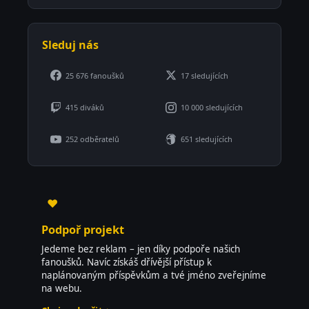
Sleduj nás
25 676 fanoušků
17 sledujících
415 diváků
10 000 sledujících
252 odběratelů
651 sledujících
♥
Podpoř projekt
Jedeme bez reklam – jen díky podpoře našich
fanoušků. Navíc získáš dřívější přístup k
naplánovaným příspěvkům a tvé jméno zveřejníme
na webu.