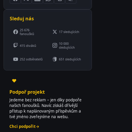
Sleduj nás
25 676
17 sledujících
fanoušků
10 000
415 diváků
sledujících
252 odběratelů
651 sledujících
♥
Podpoř projekt
Jedeme bez reklam – jen díky podpoře
našich fanoušků. Navíc získáš dřívější
přístup k naplánovaným příspěvkům a
tvé jméno zveřejníme na webu.
Chci podpořit
→