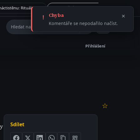
Tajemství římského dvanáctistěnu: Rituální artefakt, nebo ničivá munice?
Vše →
31.7. 2026
ČLÁNEK
Chyba
×
!
Hledat na webu
Komentáře se nepodařilo načíst.
Přihlášení
☆
Sdílet
by