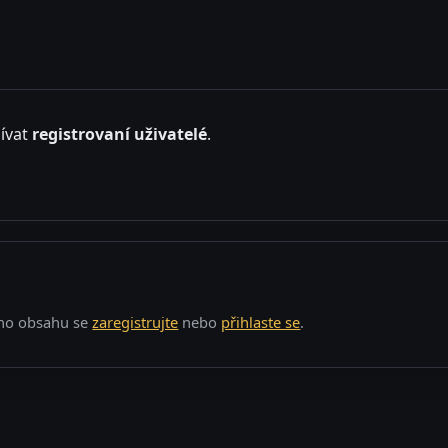
ívat
registrovaní uživatelé
.
o obsahu se
zaregistrujte
nebo
přihlaste se
.