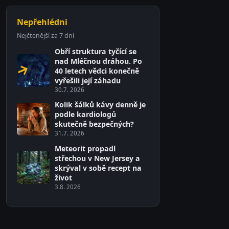
Nepřehlédni
Nejčtenější za 7 dní
Obří struktura tyčící se
nad Mléčnou dráhou. Po
40 letech vědci konečně
vyřešili její záhadu
30.7. 2026
Kolik šálků kávy denně je
podle kardiologů
skutečně bezpečných?
31.7. 2026
Meteorit propadl
střechou v New Jersey a
skrýval v sobě recept na
život
3.8. 2026