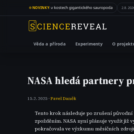
Kolagen v kostech gigantického sauropoda
Když zel
●
NOVINKY
3.8. 2026
2.8. 2026
Věda a příroda
Experimenty
O projekt
NASA hledá partnery p
15.2. 2025 ·
Pavel Daněk
Tento krok následuje po zrušení původní
zpožděním. NASA nyní plánuje využít již
pokračovala ve výzkumu měsíčních zdrojů