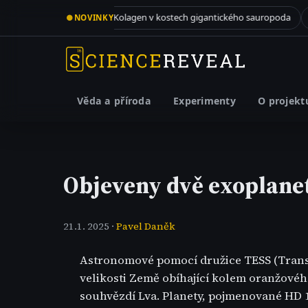
Meteorit propadl střechou v New Jersey a skrýval v sobě recept na život
Kolagen v kostech gigantického sauropoda
●
NOVINKY
3.8. 2026
2.8. 202
Věda a příroda
Experimenty
O projekt
Objeveny dvě exoplane
21.1. 2025 ·
Pavel Daněk
Astronomové pomocí družice TESS (Transit
velikosti Země obíhající kolem oranžovéh
souhvězdí Lva. Planety, pojmenované HD 1