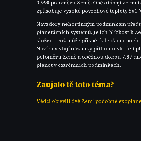
0,990 poloměru Země. Obě obíhají velmi bl
způsobuje vysoké povrchové teploty 561 °C 
Navzdory nehostinným podmínkám předsta
planetárních systémů. Jejich blízkost k 
složení, což může přispět k lepšímu poch
Navíc existují náznaky přítomnosti třetí 
poloměru Země a oběžnou dobou 7,87 dne,
planet v extrémních podmínkách.
Zaujalo tě toto téma?
Vědci objevili dvě Zemi podobné exoplan