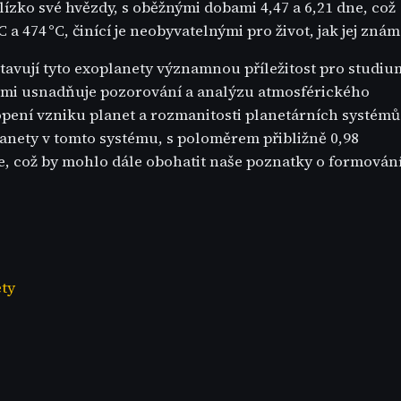
ízko své hvězdy, s oběžnými dobami 4,47 a 6,21 dne, což
a 474 °C, činící je neobyvatelnými pro život, jak jej znám
vují tyto exoplanety významnou příležitost pro studiu
Zemi usnadňuje pozorování a analýzu atmosférického
opení vzniku planet a rozmanitosti planetárních systémů
planety v tomto systému, s poloměrem přibližně 0,98
 což by mohlo dále obohatit naše poznatky o formován
ety