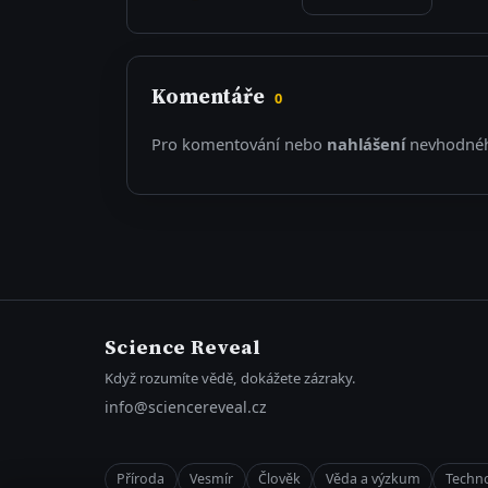
Komentáře
0
Pro komentování nebo
nahlášení
nevhodnéh
Science Reveal
Když rozumíte vědě, dokážete zázraky.
info@sciencereveal.cz
Příroda
Vesmír
Člověk
Věda a výzkum
Techno