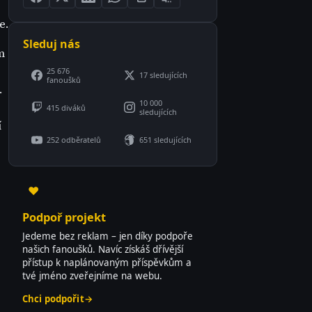
e.
Sleduj nás
m
25 676
17 sledujících
fanoušků
.
10 000
415 diváků
sledujících
í
252 odběratelů
651 sledujících
♥
Podpoř projekt
Jedeme bez reklam – jen díky podpoře
našich fanoušků. Navíc získáš dřívější
přístup k naplánovaným příspěvkům a
tvé jméno zveřejníme na webu.
Chci podpořit
→