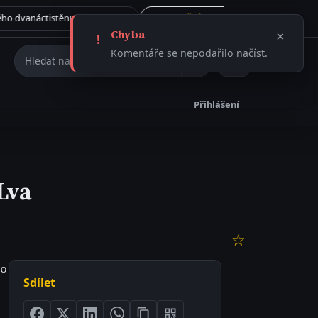
Tajemství římského dvanáctistěnu: Rituální artefakt, nebo ničivá munice?
Vše →
31.7. 2026
ČLÁNEK
Chyba
×
!
Hledat na webu
Komentáře se nepodařilo načíst.
Přihlášení
Lva
☆
 o
Sdílet