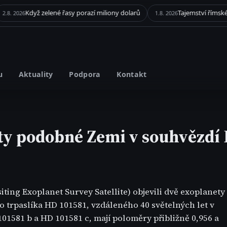
Když zelené řasy porazí miliony dolarů
6
1.8. 2026
u
Aktuality
Podpora
Kontakt
ty podobné Zemi v souhvězdí 
ing Exoplanet Survey Satellite) objevili dvě exoplanety
o trpaslíka HD 101581, vzdáleného 40 světelných let v
01581 b a HD 101581 c, mají poloměry přibližně 0,956 a