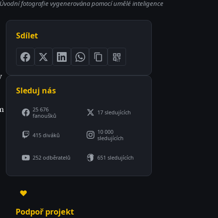
Úvodní fotografie vygenerována pomocí umělé inteligence
Sdílet
y
Sleduj nás
m
25 676
17 sledujících
fanoušků
10 000
415 diváků
sledujících
252 odběratelů
651 sledujících
♥
Podpoř projekt