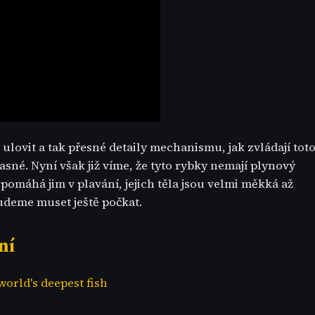
lovit a tak přesné detaily mechanismu, jak zvládají tot
asné. Nyní však již víme, že tyto rybky nemají plynový
 pomáhá jim v plavání, jejich těla jsou velmi měkká až
budeme muset ještě počkat.
ní
world's deepest fish