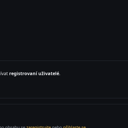
ívat
registrovaní uživatelé
.
o obsahu se
zaregistrujte
nebo
přihlaste se
.