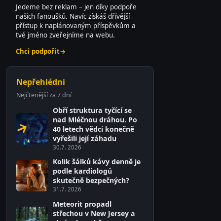
Jedeme bez reklam – jen díky podpoře
našich fanoušků. Navíc získáš dřívější
přístup k naplánovaným příspěvkům a
tvé jméno zveřejníme na webu.
Chci podpořit
→
Nepřehlédni
Nejčtenější za 7 dní
o
Obří struktura tyčící se
nad Mléčnou dráhou. Po
40 letech vědci konečně
vyřešili její záhadu
30.7. 2026
Kolik šálků kávy denně je
podle kardiologů
skutečně bezpečných?
31.7. 2026
Meteorit propadl
střechou v New Jersey a