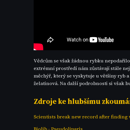
Vědcům se však žádnou rybku nepodařilo u
extrémní prostředí nám zůstávají stále nej
měchýř, který se vyskytuje u většiny ryb a
želatinová. Na další podrobnosti si však 
Zdroje ke hlubšímu zkoumá
Scientists break new record after finding 
Biolib - Pseudoliparis