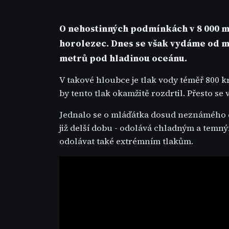
O nehostinných podmínkách v 8 000 m
horolezec. Dnes se však vydáme od mn
metrů pod hladinou oceánu.
V takové hloubce je tlak vody téměř 800 k
by tento tlak okamžitě rozdrtil. Přesto s
Jednalo se o mláďátka dosud neznámého dr
již delší dobu - odolává chladným a tem
odolávat také extrémním tlakům.