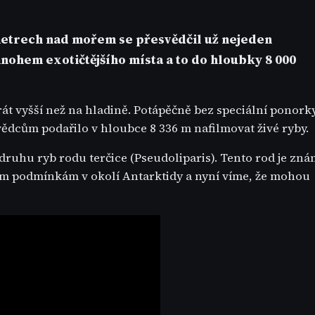
etrech nad mořem se přesvědčil už nejeden
ohem exotičtějšího místa a to do hloubky 8 000
rát vyšší než na hladině. Potápěčně bez speciální ponork
e vědcům podařilo v hloubce 8 336 m nafilmovat živé ryby.
uhu ryb rodu terčice (Pseudoliparis). Tento rod je zná
ným podmínkám v okolí Antarktidy a nyní víme, že mohou