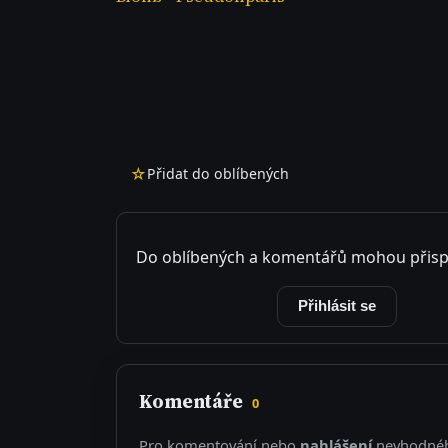
☆
Přidat do oblíbených
Do oblíbených a komentářů mohou přisp
Registrovat se
Přihlásit se
Komentáře
0
Pro komentování nebo
nahlášení
nevhodnéh