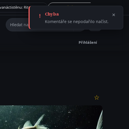
Tajemství římského dvanáctistěnu: Rituální artefakt, nebo ničivá munice?
Kolik šálků kávy denně je podle kardiologů skutečně bezpečn
Vše →
31.7. 2026
ČLÁNEK
Chyba
×
!
Hledat na webu
Komentáře se nepodařilo načíst.
Přihlášení
☆