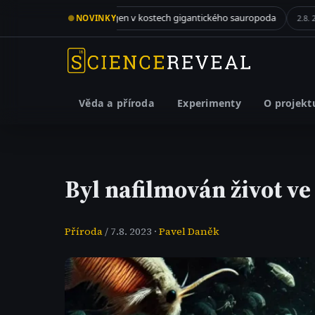
Kolagen v kostech gigantického sauropoda
Když zelené řa
●
NOVINKY
. 2026
2.8. 2026
Věda a příroda
Experimenty
O projekt
Byl nafilmován život ve
Příroda
/ 7.8. 2023 ·
Pavel Daněk