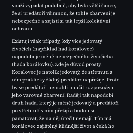
snaží vypadat podobně, aby byla větší šance,
že si predátoři všimnou, že tohle zbarvení je
nebezpečné a zajistí si tak lepší kolektivní
ochranu.
Existují však případy, kdy více jedovatý
živočich (například had korálovec)
napodobuje méně nebezpečného živočicha
(hada korálovku). Zde je důvod prostý.
Korálovec je natolik jedovatý, že střetnutí s
ním prakticky žádný predátor nepřežije. Proto
by se predátoři nemohli naučit rozpoznávat
jeho varovné zbarvení. Raději tak napodobí
druh hada, který je méně jedovatý a predátoři
po střetnutí s ním přežijí a budou si
pamatovat, že na něj útočit nemají. Tím má
korálovec zajištěný klidnější život a čeká ho