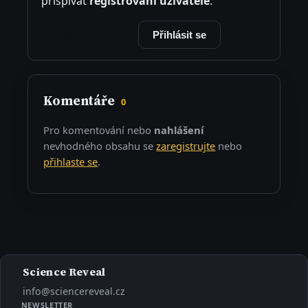
přispívat
registrovaní uživatelé
.
Registrovat se
Přihlásit se
Komentáře
0
Pro komentování nebo
nahlášení
nevhodného obsahu se
zaregistrujte
nebo
přihlaste se
.
Science Reveal
info@sciencereveal.cz
NEWSLETTER