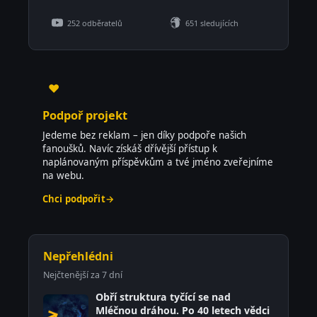
252 odběratelů
651 sledujících
♥
Podpoř projekt
Jedeme bez reklam – jen díky podpoře našich
fanoušků. Navíc získáš dřívější přístup k
naplánovaným příspěvkům a tvé jméno zveřejníme
na webu.
Chci podpořit
→
Nepřehlédni
Nejčtenější za 7 dní
Obří struktura tyčící se nad
Mléčnou dráhou. Po 40 letech vědci