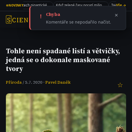
Kolagen v kostech gigantického sauropoda
Když zelené řasy porazí miliony dolarů
Vše →
●
NOVINKY
Chyba
×
!
Komentáře se nepodařilo načíst.
Tohle není spadané listí a větvičky,
jedná se o dokonale maskované
tvory
Příroda
/ 5.7. 2020 ·
Pavel Daněk
☆