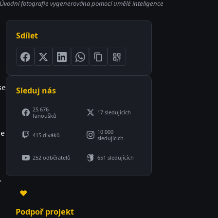
Úvodní fotografie vygenerována pomocí umělé inteligence
Sdílet
se
Sleduj nás
25 676
17 sledujících
fanoušků
ze
10 000
415 diváků
sledujících
252 odběratelů
651 sledujících
.
♥
Podpoř projekt