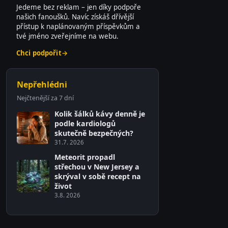
Jedeme bez reklam – jen díky podpoře
našich fanoušků. Navíc získáš dřívější
přístup k naplánovaným příspěvkům a
tvé jméno zveřejníme na webu.
Chci podpořit
→
Nepřehlédni
Nejčtenější za 7 dní
Kolik šálků kávy denně je
podle kardiologů
skutečně bezpečných?
31.7. 2026
Meteorit propadl
střechou v New Jersey a
skrýval v sobě recept na
život
3.8. 2026