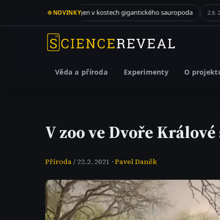
Kolagen v kostech gigantického sauropoda
Když zelené řa
●
NOVINKY
. 2026
2.8. 2026
Věda a příroda
Experimenty
O projekt
V zoo ve Dvoře Králové
Příroda
/ 22.2. 2021 ·
Pavel Daněk