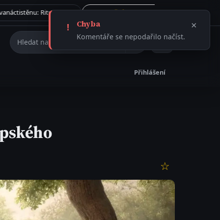
Tajemství římského dvanáctistěnu: Rituální artefakt, nebo ničivá munice?
Kolik šálků kávy denně je podle kardiologů skutečně bezpečn
Vše →
31.7. 2026
ČLÁNEK
Chyba
×
!
Hledat na webu
Komentáře se nepodařilo načíst.
Přihlášení
apského
☆