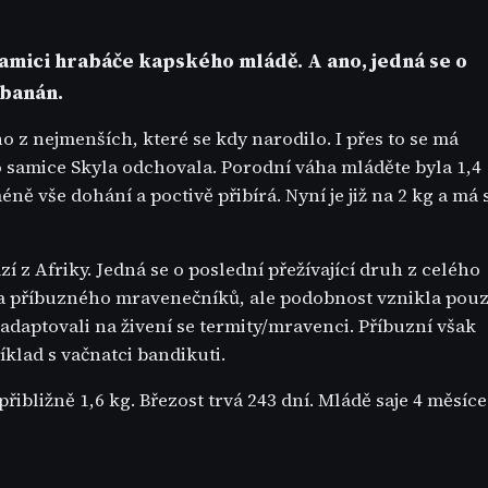
samici hrabáče kapského mládě. A ano, jedná se o
 banán.
 z nejmenších, které se kdy narodilo. I přes to se má
o samice Skyla odchovala. Porodní váha mláděte byla 1,4
ně vše dohání a poctivě přibírá. Nyní je již na 2 kg a má 
 z Afriky. Jedná se o poslední přežívající druh z celého
za příbuzného mravenečníků, ale podobnost vznikla pou
adaptovali na živení se termity/mravenci. Příbuzní však
íklad s vačnatci bandikuti.
řibližně 1,6 kg. Březost trvá 243 dní. Mládě saje 4 měsíce