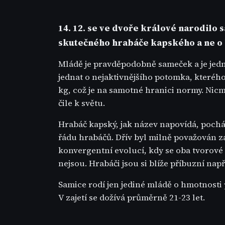
14. 12. se ve dvoře králové narodilo 
skutečného hrabáče kapského a ne o
Mládě je pravděpodobně sameček a je jedno
jednat o nejaktivnějšího potomka, kteréh
kg, což je na samotné hranici normy. Nicmé
čile k světu.
Hrabáč kapský, jak název napovídá, pochází
řádu hrabáčů. Dřív byl milně považován 
konvergentní evolucí, kdy se oba tvorové 
nejsou. Hrabáči jsou si blíže příbuzní např
Samice rodí jen jediné mládě o hmotnosti p
V zajetí se dožívá průměrně 21-23 let.