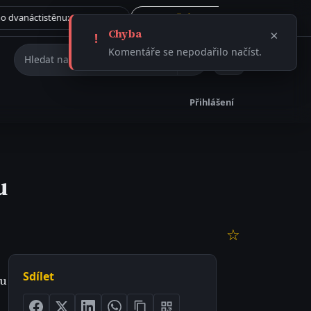
Tajemství římského dvanáctistěnu: Rituální artefakt, nebo ničivá munice?
Vše →
31.7. 2026
ČLÁNEK
Chyba
×
!
Hledat na webu
Komentáře se nepodařilo načíst.
Přihlášení
u
☆
Sdílet
mu