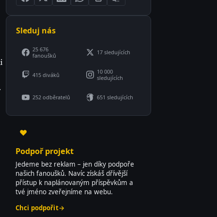
Sleduj nás
25 676
17 sledujících
fanoušků
i
10 000
415 diváků
sledujících
.
252 odběratelů
651 sledujících
♥
Podpoř projekt
Jedeme bez reklam – jen díky podpoře
našich fanoušků. Navíc získáš dřívější
přístup k naplánovaným příspěvkům a
tvé jméno zveřejníme na webu.
Chci podpořit
→