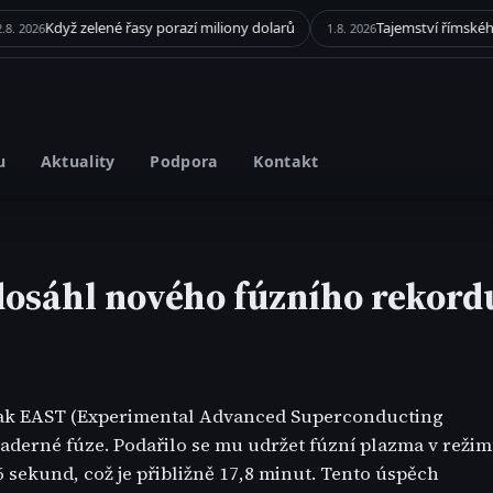
Když zelené řasy porazí miliony dolarů
1.8. 2026
u
Aktuality
Podpora
Kontakt
osáhl nového fúzního rekord
mak EAST (Experimental Advanced Superconducting
aderné fúze. Podařilo se mu udržet fúzní plazma v reži
sekund, což je přibližně 17,8 minut. Tento úspěch