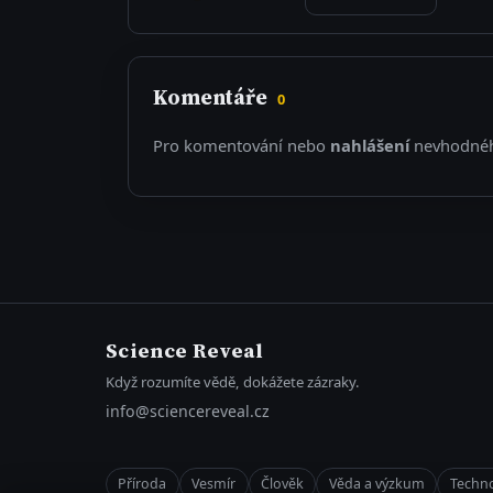
Komentáře
0
Pro komentování nebo
nahlášení
nevhodnéh
Science Reveal
Když rozumíte vědě, dokážete zázraky.
info@sciencereveal.cz
Příroda
Vesmír
Člověk
Věda a výzkum
Techno