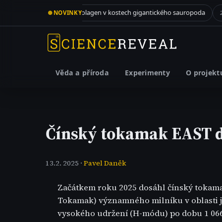
Meteorit propadl střechou v New Jersey a skrýval v sobě recept na život
Kolagen v kostech gigantického sauropoda
●
NOVINKY
3.8. 2026
2.8. 2026
Věda a příroda
Experimenty
O projekt
Čínský tokamak EAST d
13.2. 2025 ·
Pavel Daněk
Začátkem roku 2025 dosáhl čínský toka
Tokamak) významného milníku v oblasti j
vysokého udržení (H-módu) po dobu 1 066 