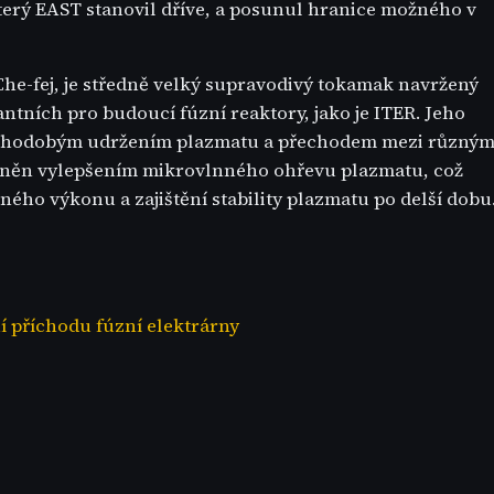
terý EAST stanovil dříve, a posunul hranice možného v
he-fej, je středně velký supravodivý tokamak navržený
antních pro budoucí fúzní reaktory, jako je ITER. Jeho
uhodobým udržením plazmatu a přechodem mezi různým
žněn vylepšením mikrovlnného ohřevu plazmatu, což
ého výkonu a zajištění stability plazmatu po delší dobu
í příchodu fúzní elektrárny