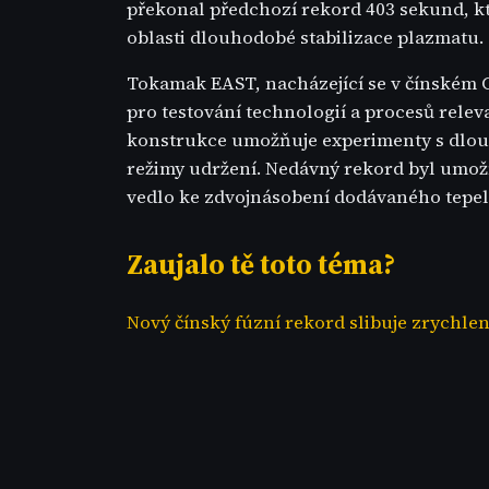
překonal předchozí rekord 403 sekund, k
oblasti dlouhodobé stabilizace plazmatu.
Tokamak EAST, nacházející se v čínském C
pro testování technologií a procesů relev
konstrukce umožňuje experimenty s dlo
režimy udržení. Nedávný rekord byl umo
vedlo ke zdvojnásobení dodávaného tepeln
Zaujalo tě toto téma?
Nový čínský fúzní rekord slibuje zrychlen