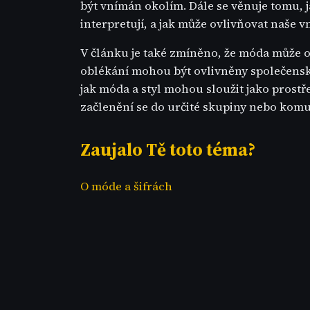
být vnímán okolím. Dále se věnuje tomu, j
interpretují, a jak může ovlivňovat naše v
V článku je také zmíněno, že móda může od
oblékání mohou být ovlivněny společensk
jak móda a styl mohou sloužit jako prostře
začlenění se do určité skupiny nebo komu
Zaujalo Tě toto téma?
O móde a šifrách