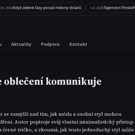
Když zelené řasy porazí miliony dolarů
1.8. 2026
u
Aktuality
Podpora
Kontakt
e oblečení komunikuje
r se zamýšlí nad tím, jak móda a osobní styl mohou
ření. Autor popisuje svůj vlastní minimalistický přístup
 černé tričko, a zkoumá, jak tento jednoduchý styl může