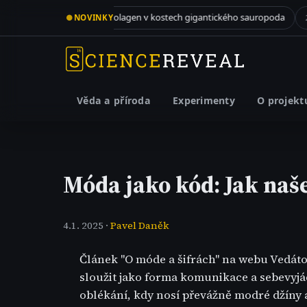
Meteorit propadl střechou v New Jersey a skrýval v sobě recept na život
Kolagen v kostech gigantického sauropoda
●
NOVINKY
3.8. 2026
2.8. 2026
Věda a příroda
Experimenty
O projekt
Móda jako kód: Jak naš
4.1. 2025 ·
Pavel Daněk
Článek "O móde a šifrách" na webu Vedáto
sloužit jako forma komunikace a sebevyjád
oblékání, kdy nosí převážně modré džíny a