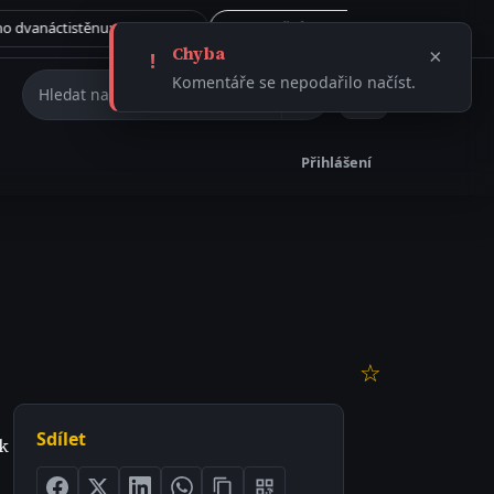
Tajemství římského dvanáctistěnu: Rituální artefakt, nebo ničivá munice?
Vše →
31.7. 2026
ČLÁNEK
Chyba
×
!
Hledat na webu
Komentáře se nepodařilo načíst.
Přihlášení
☆
Sdílet
 k