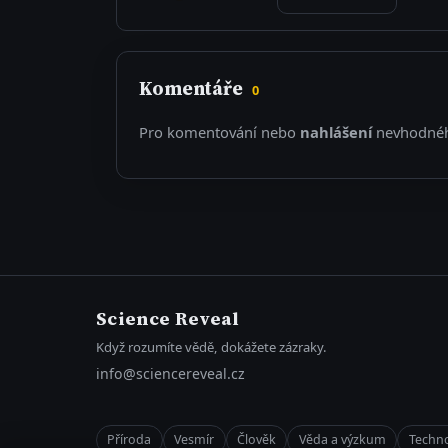
Komentáře
0
Pro komentování nebo
nahlášení
nevhodnéh
Science Reveal
Když rozumíte vědě, dokážete zázraky.
info@sciencereveal.cz
Příroda
Vesmír
Člověk
Věda a výzkum
Techno