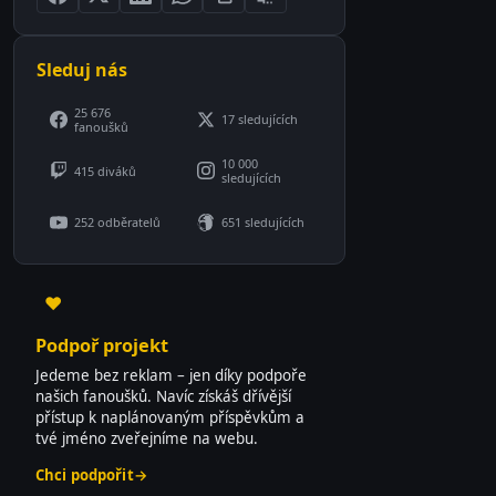
Sleduj nás
25 676
17 sledujících
fanoušků
10 000
415 diváků
sledujících
252 odběratelů
651 sledujících
♥
Podpoř projekt
Jedeme bez reklam – jen díky podpoře
našich fanoušků. Navíc získáš dřívější
přístup k naplánovaným příspěvkům a
tvé jméno zveřejníme na webu.
Chci podpořit
→