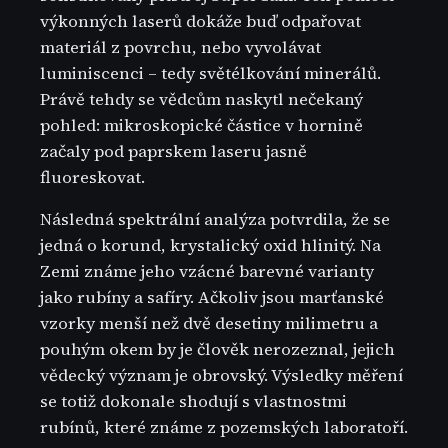
výkonných laserů dokáže buď odpařovat
materiál z povrchu, nebo vyvolávat
luminiscenci – tedy světélkování minerálů.
Právě tehdy se vědcům naskytl nečekaný
pohled: mikroskopické částice v hornině
začaly pod paprskem laseru jasně
fluoreskovat.
Následná spektrální analýza potvrdila, že se
jedná o korund, krystalický oxid hlinitý. Na
Zemi známe jeho vzácné barevné varianty
jako rubíny a safíry. Ačkoliv jsou marťanské
vzorky menší než dvě desetiny milimetru a
pouhým okem by je člověk nerozeznal, jejich
vědecký význam je obrovský. Výsledky měření
se totiž dokonale shodují s vlastnostmi
rubínů, které známe z pozemských laboratoří.