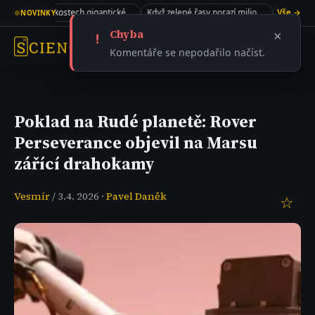
Kolagen v kostech gigantického sauropoda
Když zelené řasy porazí miliony dolarů
Vše →
●
NOVINKY
Chyba
×
!
Komentáře se nepodařilo načíst.
Poklad na Rudé planetě: Rover
Perseverance objevil na Marsu
zářící drahokamy
Vesmír
/ 3.4. 2026 ·
Pavel Daněk
☆