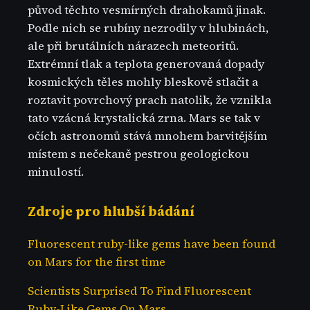
původ těchto vesmírných drahokamů jinak.
Podle nich se rubíny nezrodily v hlubinách,
ale při brutálních nárazech meteoritů.
Extrémní tlak a teplota generovaná dopady
kosmických těles mohly bleskově stlačit a
roztavit povrchový prach natolik, že vznikla
tato vzácná krystalická zrna. Mars se tak v
očích astronomů stává mnohem barvitějším
místem s nečekaně pestrou geologickou
minulostí.
Zdroje pro hlubší bádání
Fluorescent ruby-like gems have been found
on Mars for the first time
Scientists Surprised To Find Fluorescent
Ruby-Like Gems On Mars