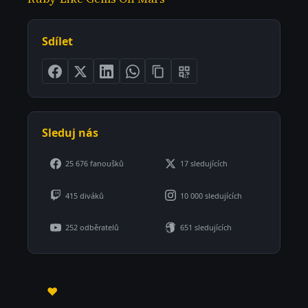
Sdílet
Sleduj nás
25 676 fanoušků
17 sledujících
415 diváků
10 000 sledujících
252 odběratelů
651 sledujících
♥