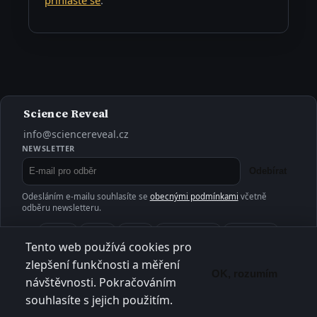
přihlaste se
.
Science Reveal
info@sciencereveal.cz
NEWSLETTER
Odebírat
Odesláním e-mailu souhlasíte se
obecnými podmínkami
včetně
odběru newsletteru.
Příroda
Vesmír
Člověk
Věda a výzkum
Technologie
Tento web používá cookies pro
Medicína
Ekologie
Historie
Klima
Ostatní
zlepšení funkčnosti a měření
OK, rozumím
návštěvnosti. Pokračováním
O projektu
Kontakt
Články
Aktuality
RSS
Obecné podmínky
Ochrana soukromí
souhlasíte s jejich použitím.