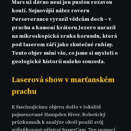
Mars už dávno není jen pustou rezavou
koulí. Nejnovější nález roveru
Perseverance vyrazil vědcům dech – v
prachu a kamení kráteru Jezero narazil
na mikroskopická zrnka korundu, která
pod laserem září jako skutečné rubíny.
Tento objev mění vše, co jsme si mysleli o
geologické historii našeho souseda.
Laserová show v marťanském
prachu
K fascinujícímu objevu došlo v lokalitě
pojmenované Hampden River. Robotický
průzkumník k analýze okolí použil svůj
sofistikovaný přístroj SuperCam. Ten pomocí