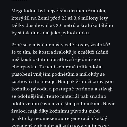
Megalodon byl největším druhem žraloka,
který žil na Zemi před 23 až 3,6 miliony lety.
Délky dosahoval až 20 metrů a žraloka bílého
by si tak dnes dal jako jednohubku.
Proč se v místě nenašly celé kostry žraloků?
Je to tím, že kostra žraloků je z měkčí tkáně
než kosti ostatní obratlovců - jedná se o
chrupavku. Ta není schopná tolik odolat
působení vnějším podnětům a málokdy se
zachová a fosilizuje. Naopak žraločí zuby jsou
kožního původu a postupně tvrdnou a stávají
se odolnějšími. Tento materiál pak snadno
odolá vrubu času a vnějším podmínkám. Navíc
žraloci mají díky kožnímu původu zubů
prakticky neomezenou regeneraci a každý
vypadený zub nahradí zub novy, zatímco se