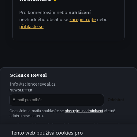
Pro komentování nebo
nahlášení
nevhodného obsahu se
zaregistrujte
nebo
přihlaste se
.
Science Reveal
info@sciencereveal.cz
NEWSLETTER
Odebírat
Odesláním e-mailu souhlasíte se
obecnými podmínkami
včetně
odběru newsletteru.
Příroda
Vesmír
Člověk
Věda a výzkum
Technologie
Tento web používá cookies pro
Medicína
Ekologie
Historie
Klima
Ostatní