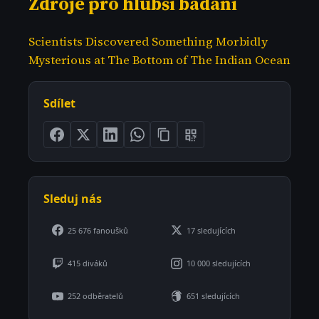
Zdroje pro hlubší bádání
Scientists Discovered Something Morbidly
Mysterious at The Bottom of The Indian Ocean
Sdílet
Sleduj nás
25 676 fanoušků
17 sledujících
415 diváků
10 000 sledujících
252 odběratelů
651 sledujících