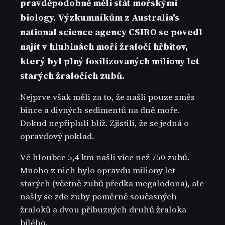
pravděpodobně měli stát mořskými
biology. Výzkumníkům z Australia's
national science agency CSIRO se povedl
najít v hlubinách moří žraločí hřbitov,
který byl plný fosilizovaných miliony let
starých žraločích zubů.
Nejprve však měli za to, že našli pouze směs
bince a divných sedimentů na dně moře.
Dokud nepřipluli blíž. Zjistili, že se jedná o
opravdový poklad.
Vě hloubce 5,4 km našli více než 750 zubů.
Mnoho z nich bylo opravdu miliony let
starých (včetně zubů předka megalodona), ale
našly se zde zuby poměrně současných
žraloků a dvou příbuzných druhů žraloka
bílého.