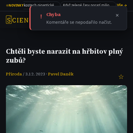
Kolagen v kostech gigantického sauropoda
Když zelené řasy porazí miliony dolarů
Vše →
●
NOVINKY
Chyba
×
!
Komentáře se nepodařilo načíst.
Chtěli byste narazit na hřbitov plný
zubů?
Příroda
/ 3.12. 2023 ·
Pavel Daněk
☆