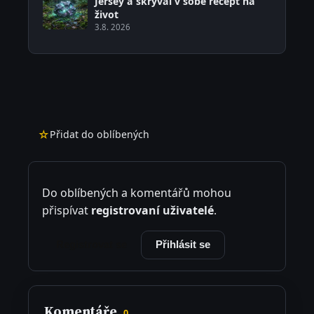
Jersey a skrýval v sobě recept na
život
3.8. 2026
☆
Přidat do oblíbených
Do oblíbených a komentářů mohou
přispívat
registrovaní uživatelé
.
Registrovat se
Přihlásit se
Komentáře
0