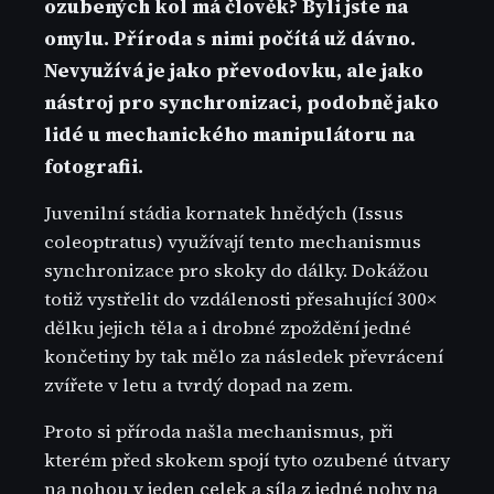
ozubených kol má člověk? Byli jste na
omylu. Příroda s nimi počítá už dávno.
Nevyužívá je jako převodovku, ale jako
nástroj pro synchronizaci, podobně jako
lidé u mechanického manipulátoru na
fotografii.
Juvenilní stádia kornatek hnědých (Issus
coleoptratus) využívají tento mechanismus
synchronizace pro skoky do dálky. Dokážou
totiž vystřelit do vzdálenosti přesahující 300×
dělku jejich těla a i drobné zpoždění jedné
končetiny by tak mělo za následek převrácení
zvířete v letu a tvrdý dopad na zem.
Proto si příroda našla mechanismus, při
kterém před skokem spojí tyto ozubené útvary
na nohou v jeden celek a síla z jedné nohy na