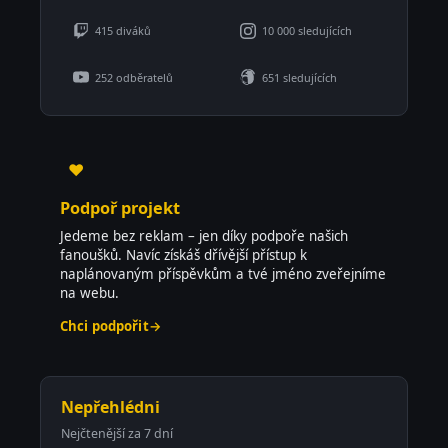
415 diváků
10 000 sledujících
252 odběratelů
651 sledujících
♥
Podpoř projekt
Jedeme bez reklam – jen díky podpoře našich
fanoušků. Navíc získáš dřívější přístup k
naplánovaným příspěvkům a tvé jméno zveřejníme
na webu.
Chci podpořit
→
Nepřehlédni
Nejčtenější za 7 dní