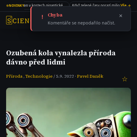
New Jersey a skrýval v sobě recept na život
Kolagen v kostech gigantického sauropoda
Když zelené řasy porazí miliony dolarů
Vše →
●
NOVINKY
Chyba
×
!
Komentáře se nepodařilo načíst.
Ozubená kola vynalezla příroda
dávno před lidmi
Příroda
,
Technologie
/ 5.9. 2022 ·
Pavel Daněk
☆