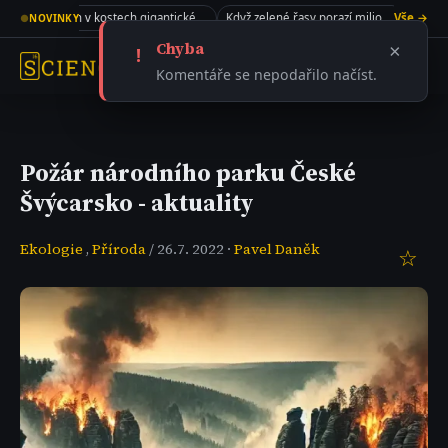
Kolagen v kostech gigantického sauropoda
Když zelené řasy porazí miliony dolarů
Vše →
●
NOVINKY
Chyba
×
!
Komentáře se nepodařilo načíst.
Požár národního parku České
Švýcarsko - aktuality
Ekologie
,
Příroda
/ 26.7. 2022 ·
Pavel Daněk
☆