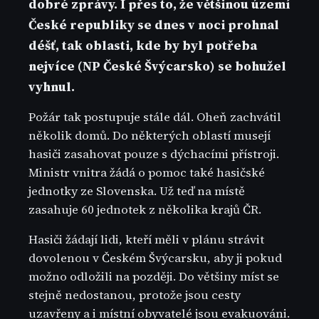
dobré zprávy. I přes to, že většinou území
České republiky se dnes v noci prohnal
déšť, tak oblasti, kde by byl potřeba
nejvíce (NP České Švýcarsko) se bohužel
vyhnul.
Požár tak postupuje stále dál. Oheň zachvátil
několik domů. Do některých oblastí musejí
hasiči zasahovat pouze s dýchacími přístroji.
Ministr vnitra žádá o pomoc také hasičské
jednotky ze Slovenska. Už teď na místě
zasahuje 60 jednotek z několika krajů ČR.
Hasiči žádají lidi, kteří měli v plánu strávit
dovolenou v Českém Švýcarsku, aby ji pokud
možno odložili na později. Do většiny míst se
stejně nedostanou, protože jsou cesty
uzavřeny a i místní obyvatelé jsou evakuováni.