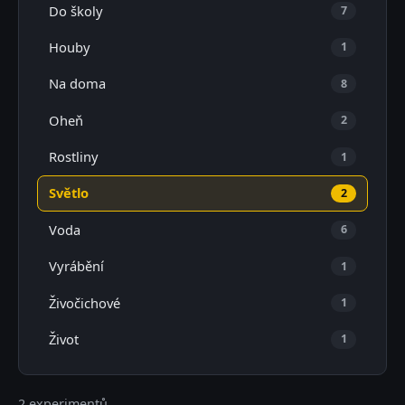
Do školy
7
Houby
1
Na doma
8
Oheň
2
Rostliny
1
Světlo
2
Voda
6
Vyrábění
1
Živočichové
1
Život
1
2 experimentů