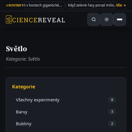
New Jersey a skrýval v sobě recept na život
Kolagen v kostech gigantického sauropoda
Když zelené řasy porazí miliony dolarů
Vše →
●
NOVINKY
Světlo
Kategorie: Světlo
Kategorie
Všechny experimenty
8
Barvy
3
Bubliny
2