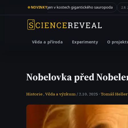
Kolagen v kostech gigantického sauropoda
Když zelené 
●
NOVINKY
3.8. 2026
2.8. 2026
Věda a příroda
Experimenty
O projekt
Nobelovka před Nobel
Historie
,
Věda a výzkum
/ 2.10. 2025 ·
Tomáš Heller