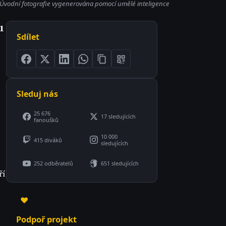
Úvodní fotografie vygenerována pomocí umělé inteligence
1
Sdílet
Sleduj nás
25 676
17 sledujících
fanoušků
10 000
415 diváků
sledujících
252 odběratelů
651 sledujících
ří
♥
Podpoř projekt