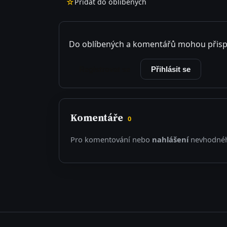
☆
Přidat do oblíbených
Do oblíbených a komentářů mohou přisp
Registrovat se
Přihlásit se
Komentáře
0
Pro komentování nebo
nahlášení
nevhodnéh