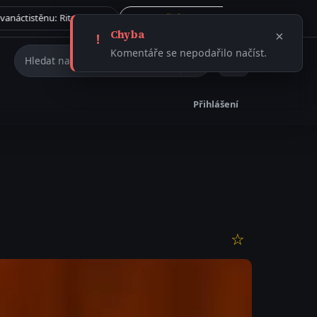
Tajemství římského dvanáctistěnu: Rituální artefakt, nebo ničivá munice?
Vše →
31.7. 2026
ČLÁNEK
Chyba
×
!
Hledat na webu
Komentáře se nepodařilo načíst.
Přihlášení
☆