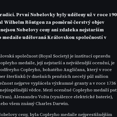
radici. První Nobelovky byly uděleny už v roce 190
tal Wilhelm Röntgen za poměrně čerstvý objev
 nejsou Nobelovy ceny ani zdaleka nejstarším
o medaile udělovaná Královskou společností v
lovská společnost (Royal Society) je institucí opravdu
pleyho medaile, její nejstarší a nejváženější ocenění, je
 Godfreyho Copleyho, bohatého Angličana, který v roce
ber šterlinků (v dnešních penězích necelý půl milion
ečnost nejprve vyplácela výzkumné granty a v roce 1736
 nejúspěšnější vědce. Mezi oceněné Copleyho medailí pat
Uran), Alessandro Volta (vynálezce elektrické baterie),
 nebo všem známý Charles Darwin.
Nobelovy ceny, byla Copleyho medaile nejprestižnějším