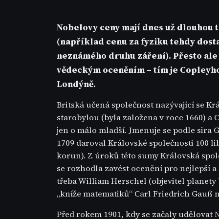
Nobelovy ceny mají dnes už dlouhou t
(například cenu za fyziku tehdy dos
neznámého druhu záření). Přesto ale
vědeckým oceněním – tím je Copleyh
Londýně.
Britská učená společnost nazývající se Krá
starobylou (byla založena v roce 1660) a Co
jen o málo mladší. Jmenuje se podle sira
1709 daroval Královské společnosti 100 li
korun). Z úroků této sumy Královská spol
se rozhodla zavést ocenění pro nejlepší a
třeba William Herschel (objevitel planety 
„kníže matematiků“ Carl Friedrich Gauß
Před rokem 1901, kdy se začaly udělovat 