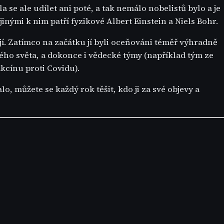
se ale udílet ani poté, a tak nemálo nobelistů bylo a je
jinými k nim patří fyzikové Albert Einstein a Niels Bohr.
íjí. Zatímco na začátku jí byli oceňováni téměř výhradně
lého světa, a dokonce i vědecké týmy (například tým ze
kcínu proti Covidu).
o, můžete se každý rok těšit, kdo ji za své objevy a